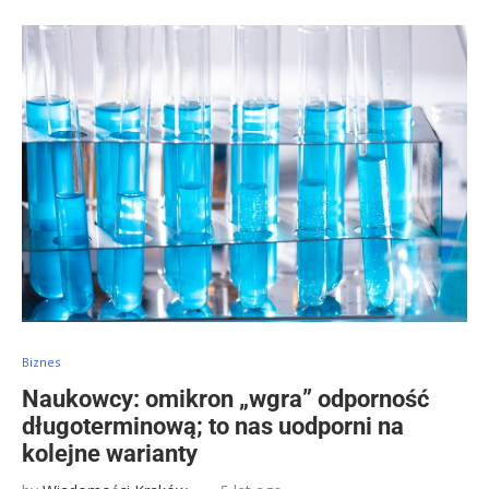
Biznes
Naukowcy: omikron „wgra” odporność
długoterminową; to nas uodporni na
kolejne warianty