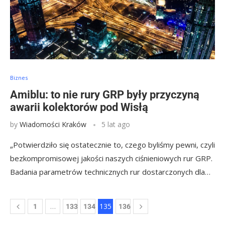
Biznes
Amiblu: to nie rury GRP były przyczyną
awarii kolektorów pod Wisłą
by
Wiadomości Kraków
5 lat ago
„Potwierdziło się ostatecznie to, czego byliśmy pewni, czyli
bezkompromisowej jakości naszych ciśnieniowych rur GRP.
Badania parametrów technicznych rur dostarczonych dla…
…
135
1
133
134
136