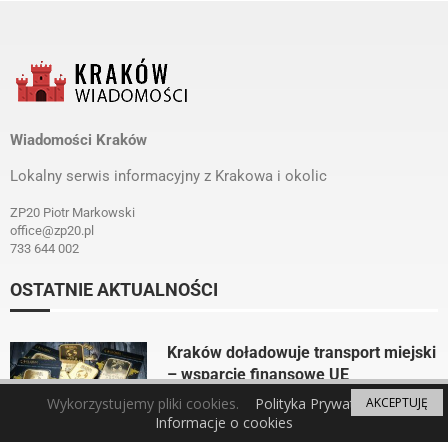
Wiadomości Kraków
Lokalny serwis informacyjny z Krakowa i okolic
ZP20 Piotr Markowski
office@zp20.pl
733 644 002
OSTATNIE AKTUALNOŚCI
Kraków doładowuje transport miejski
– wsparcie finansowe UE
by
Wiadomości Kraków
3 lata ago
Wykorzystujemy pliki cookies.
Polityka Prywatności
AKCEPTUJĘ
Informacje o cookies