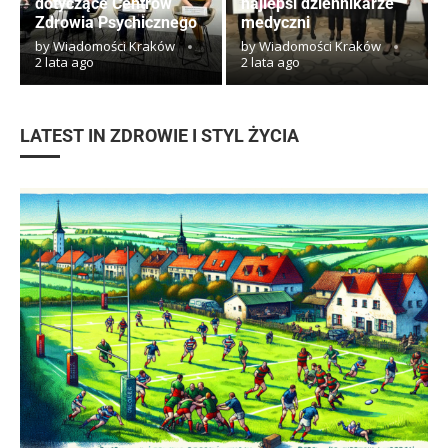
dotyczące Centrów
najlepsi dziennikarze
Zdrowia Psychicznego
medyczni
by
Wiadomości Kraków
by
Wiadomości Kraków
2 lata ago
2 lata ago
LATEST IN ZDROWIE I STYL ŻYCIA