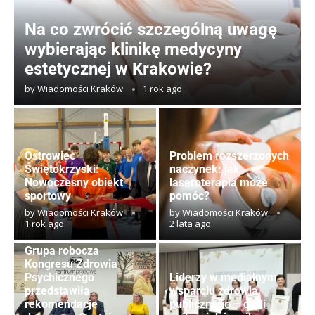
Na co zwrócić szczególną uwagę
wybierając klinikę medycyny
estetycznej w Krakowie?
by
Wiadomości Kraków
1 rok ago
Ostrowiec
Problem rozszerzonych
Świętokrzyski:
naczynek: jak
Nowoczesny obiekt
laseroterapia może
sportowy
pomóc?
by
Wiadomości Kraków
by
Wiadomości Kraków
1 rok ago
2 lata ago
Grupa robocza
Kongresu Zdrowia
Psychicznego
Liderzy w medialnym
przedstawiła
wsparciu zdrowia
rekomendacje
publicznego – czyli