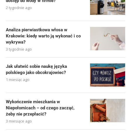
dostęp do wody w firmie?
2 tygodnie ago
Analiza pierwiastkowa włosa w
Krakowie: kiedy warto ją wykonać i co
wykrywa?
3 tygodnie ago
Jak ułatwić sobie naukę języka
polskiego jako obcokrajowiec?
1 miesiąc ago
Wykończenie mieszkania w
Niepołomicach – od czego zacząć,
żeby nie przepłacić?
3 miesiące ago