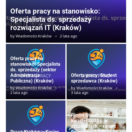
Oferta pracy na stanowisko:
Specjalista ds. sprzedaży
rozwiązań IT (Kraków)
by
Wiadomości Kraków
2 lata ago
Oferta pracy na
stanowisko: Specjalista
ds. sprzedaży (sektor
Administracja
Oferta pracy: Student
Publiczna) (Kraków)
sprzedawca (Kraków)
by
Wiadomości Kraków
by
Wiadomości Kraków
2 lata ago
3 lata ago
Rimini Street: trzeci
kwartał 2023 r. w
szczegółach – raport
Praca Kraków – Kasjer
finansowy 1 listopada