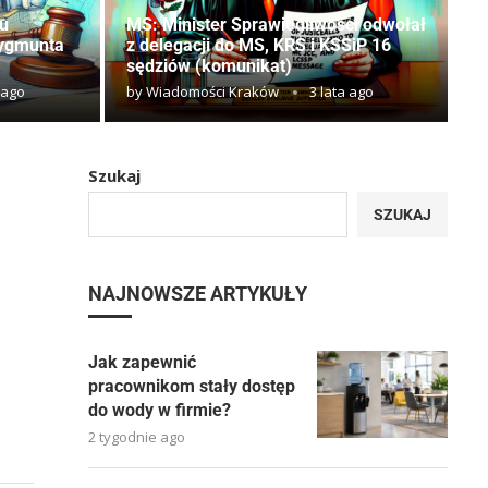
u
MS: Minister Sprawiedliwości odwołał
Zygmunta
z delegacji do MS, KRS i KSSiP 16
sędziów (komunikat)
 ago
by
Wiadomości Kraków
3 lata ago
Szukaj
SZUKAJ
NAJNOWSZE ARTYKUŁY
Jak zapewnić
pracownikom stały dostęp
do wody w firmie?
2 tygodnie ago