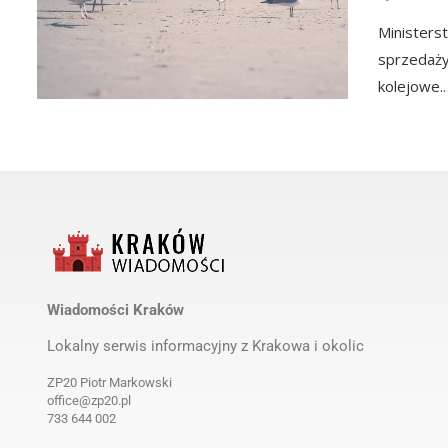
Ministers
sprzedaży
kolejowe.
MRiRW: Pryszczyca na Węgrzech
Wiadomości Kraków
andndash; aktualizacja informacji
(komunikat)
o
Lokalny serwis informacyjny z Krakowa i okolic
by
Wiadomości Kraków
1 rok ago
ZP20 Piotr Markowski
office@zp20.pl
733 644 002