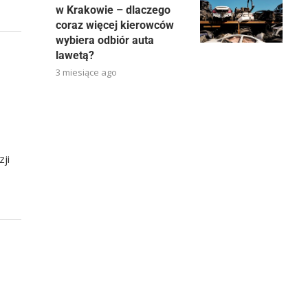
w Krakowie – dlaczego
coraz więcej kierowców
wybiera odbiór auta
lawetą?
3 miesiące ago
zji