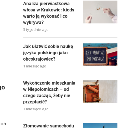
Analiza pierwiastkowa
włosa w Krakowie: kiedy
warto ją wykonać i co
wykrywa?
3 tygodnie ago
Jak ułatwić sobie naukę
języka polskiego jako
obcokrajowiec?
1 miesiąc ago
Wykończenie mieszkania
go
w Niepołomicach – od
czego zacząć, żeby nie
przepłacić?
3 miesiące ago
ach
Złomowanie samochodu