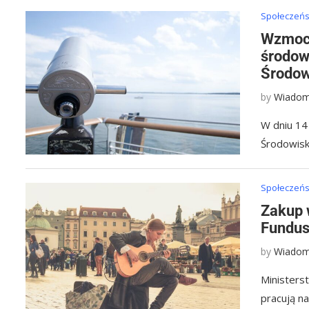
Społeczeńst
Wzmocn
środow
Środow
by
Wiadom
W dniu 14 
Środowisk
Społeczeńst
Zakup 
Fundus
by
Wiadom
Ministers
pracują n