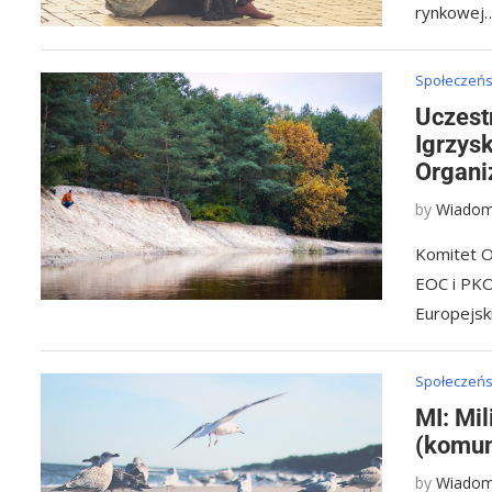
rynkowej
Społeczeńst
Uczest
Igrzys
Organi
by
Wiadom
Komitet O
EOC i PKO
Europejsk
Społeczeńst
MI: Mil
(komun
by
Wiadom