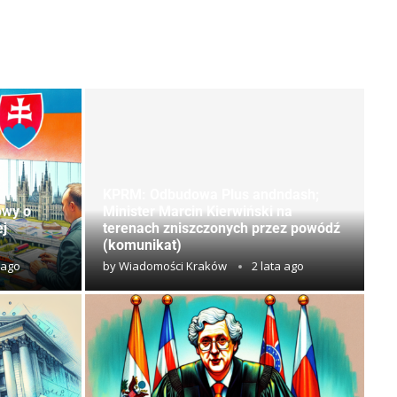
KPRM: Odbudowa Plus andndash;
owy o
Minister Marcin Kierwiński na
ej
terenach zniszczonych przez powódź
(komunikat)
 ago
by
Wiadomości Kraków
2 lata ago