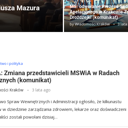
MS: odwołanie Prezesa Sąd
iusza Mazura
Apelacyjnego w Krakowie 
Drożdżejki (komunikat)
by
Wiadomości Kraków
3 lata
wo i polityka
 Zmiana przedstawicieli MSWiA w Radach
znych (komunikat)
ości Kraków
3 lata ago
two Spraw Wewnętrznych i Administracji ogłosiło, że kilkunastu
 w dziedzinie zarządzania zdrowiem, lekarze oraz doświadczeni
liści zostali powołani dzisiaj…