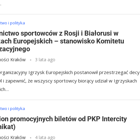
…
wo i polityka
nictwo sportowców z Rosji i Białorusi w
kach Europejskich – stanowisko Komitetu
zacyjnego
ości Kraków
3 lata ago
rganizacyjny Igrzysk Europejskich postanowił przestrzegać decy
l i zapewnić, że wszyscy sportowcy biorący udział w Igrzyskach
ich…
wo i polityka
ion promocyjnych biletów od PKP Intercity
ikat)
ości Kraków
4 lata ago