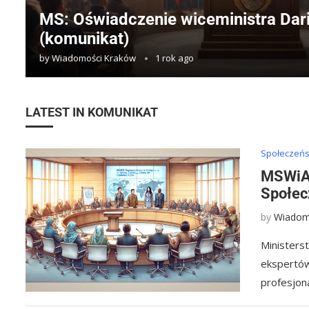
MS: Oświadczenie wiceministra Dar
(komunikat)
by
Wiadomości Kraków
1 rok ago
LATEST IN KOMUNIKAT
Społeczeńst
MSWiA:
Społec
by
Wiadom
Ministers
ekspertów
profesjona