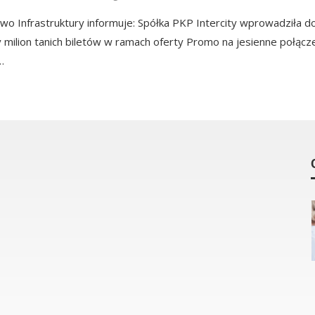
two Infrastruktury informuje: Spółka PKP Intercity wprowadziła d
 milion tanich biletów w ramach oferty Promo na jesienne połącz
…
Jak zapewnić pracownikom stały
dostęp do wody w firmie?
by
Wiadomości Kraków
2 tygodnie
ago