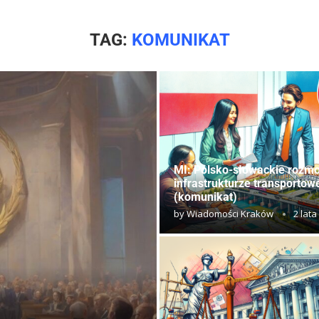
TAG:
KOMUNIKAT
MI: Polsko-słowackie rozm
infrastrukturze transportow
(komunikat)
by
Wiadomości Kraków
2 lata