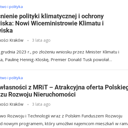
wo i polityka
ienie polityki klimatycznej i ochrony
iska: Nowi Wiceministrowie Klimatu i
iska
ości Kraków
3 lata ago
grudnia 2023 r., po złożeniu wniosku przez Minister Klimatu i
a, Paulinę Hennig-Kloskę, Premier Donald Tusk powołał…
wo i polityka
własności z MRiT – Atrakcyjna oferta Polskie
zu Rozwoju Nieruchomości
ości Kraków
3 lata ago
two Rozwoju i Technologii wraz z Polskim Funduszem Rozwoju
ad nowym programem, który umożliwi najemcom mieszkań w ram