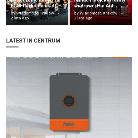
ECOFIN (komunikat)
wiatrowej Hai Anh
by
Wiadomości Kraków
by
Wiadomości Kraków
2 lata ago
2 lata ago
LATEST IN CENTRUM