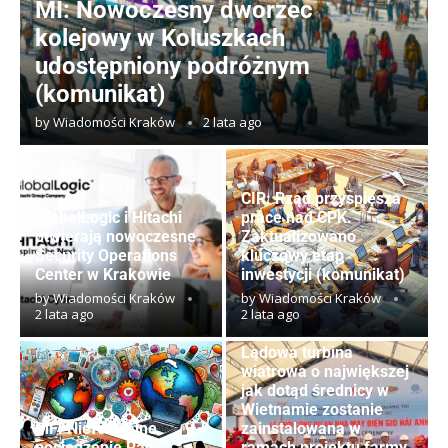
MI: Nowoczesny dworzec
kolejowy w Koluszkach
udostępniony podróżnym
(komunikat)
by
Wiadomości Kraków
2 lata ago
CIR: Rząd przyspiesza
GlobalLogic i Hitachi
prace nad CPK.
otwierają nowoczesne
Zaktualizowano
Security Operations
kluczowy etap
Center w Krakowie
inwestycji (komunikat)
by
Wiadomości Kraków
by
Wiadomości Kraków
2 lata ago
2 lata ago
Lądowa turbina
wiatrowa o największej
jak dotąd średnicy w
Wietnamie zostanie
MF: Nieformalne
zainstalowana w
posiedzenie Rady
ramach projektu farmy