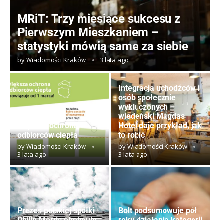
MRiT: Trzy miesiące sukcesu z
Pierwszym Mieszkaniem –
statystyki mówią same za siebie
by
Wiadomości Kraków
3 lata ago
Integracja uchodźców i
osób społecznie
wykluczonych –
wiedeński Magdas
Większa ochrona
Hotel daje przykład, jak
odbiorców ciepła
to robić
by
Wiadomości Kraków
by
Wiadomości Kraków
3 lata ago
3 lata ago
Prezes polskiej spółki
Bolt podsumowuje pół
Philip Morris obejmuje
roku działania kategorii