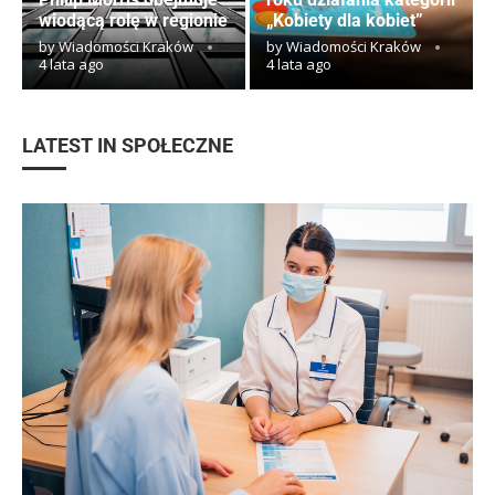
wiodącą rolę w regionie
„Kobiety dla kobiet”
by
Wiadomości Kraków
by
Wiadomości Kraków
4 lata ago
4 lata ago
LATEST IN SPOŁECZNE