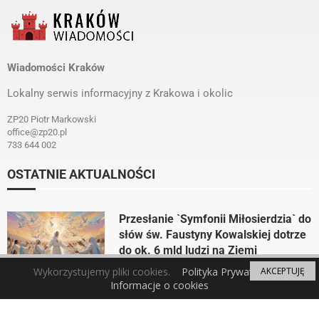
Wiadomości Kraków
Lokalny serwis informacyjny z Krakowa i okolic
ZP20 Piotr Markowski
office@zp20.pl
733 644 002
OSTATNIE AKTUALNOŚCI
Przesłanie `Symfonii Miłosierdzia` do
słów św. Faustyny Kowalskiej dotrze
do ok. 6 mld ludzi na Ziemi
by
Wiadomości Kraków
1 rok ago
Wykorzystujemy pliki cookies.
Polityka Prywatności
AKCEPTUJĘ
Informacje o cookies