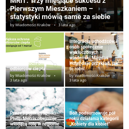
MRiT: Trzy miesiące sukcesu z
Pierwszym Mieszkaniem –
statystyki mówią same za siebie
by
Wiadomości Kraków
3 lata ago
Integracja uchodźców i
osób społecznie
wykluczonych –
wiedeński Magdas
Większa ochrona
Hotel daje przykład, jak
odbiorców ciepła
to robić
by
Wiadomości Kraków
by
Wiadomości Kraków
3 lata ago
3 lata ago
Prezes polskiej spółki
Bolt podsumowuje pół
Philip Morris obejmuje
roku działania kategorii
wiodącą rolę w regionie
„Kobiety dla kobiet”