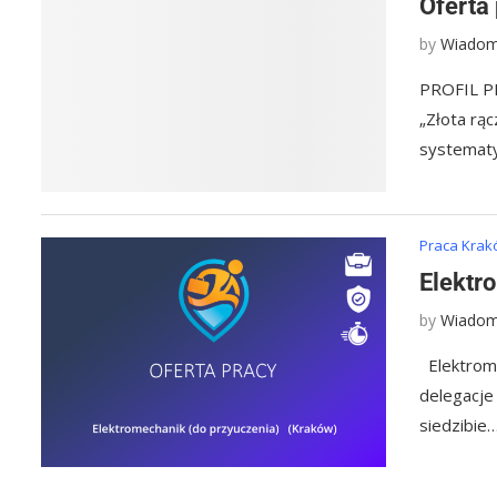
Oferta
by
Wiadom
PROFIL PR
„Złota rą
systematy
Praca Kra
Elektr
by
Wiadom
Elektrome
delegacje
siedzibie