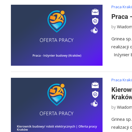
Praca Kra
Praca 
by
Wiadom
Grinea sp.
realizacj
Inżynier
Praca Kra
Kierow
Krakó
by
Wiadom
Grinea sp.
realizacj