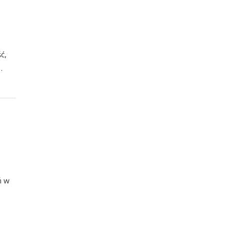
ć,
…
ń w