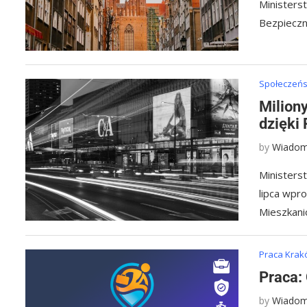
Ministers
Bezpieczn
Społeczeńst
Milion
dzięki
by
Wiadom
Ministers
lipca wpr
Mieszkan
Praca Kra
Praca:
by
Wiadom