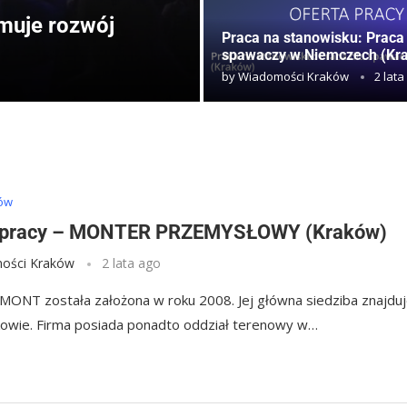
muje rozwój
Praca na stanowisku: Praca
spawaczy w Niemczech (Kr
by
Wiadomości Kraków
2 lata
ków
a pracy – MONTER PRZEMYSŁOWY (Kraków)
ości Kraków
2 lata ago
MONT została założona w roku 2008. Jej główna siedziba znajdu
kowie. Firma posiada ponadto oddział terenowy w…