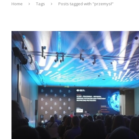
Home
Tags
Posts tagged with "przemysł"