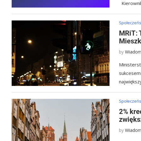
Kierowni
Społeczeńst
MRiT: 
Mieszk
by
Wiadom
Ministers
sukcesem 
najwięks
Społeczeńst
2% kre
zwięks
by
Wiadom