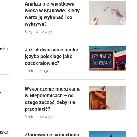
Analiza pierwiastkowa
włosa w Krakowie: kiedy
warto ją wykonać i co
wykrywa?
3 tygodnie ago
isko:
Jak ułatwić sobie naukę
języka polskiego jako
obcokrajowiec?
1 miesiąc ago
Wykończenie mieszkania
y
w Niepołomicach – od
czego zacząć, żeby nie
przepłacić?
3 miesiące ago
isko:
Złomowanie samochodu