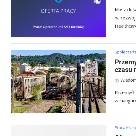
Masz dośw
na rozwój
Healthcar
Społeczeńst
Przemy
czasu 
by
Wiadom
Przemyśl 
zainaugur
Praca Kra