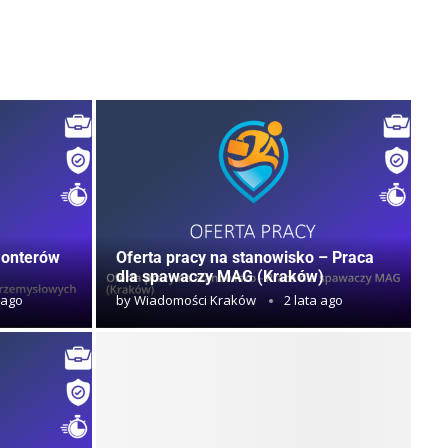
monterów
Oferta pracy na stanowisko – Praca
dla spawaczy MAG (Kraków)
 ago
by
Wiadomości Kraków
2 lata ago