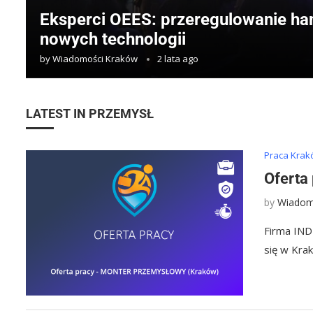
Eksperci OEES: przeregulowanie ha
nowych technologii
by
Wiadomości Kraków
2 lata ago
LATEST IN PRZEMYSŁ
Praca Kra
Ofert
by
Wiadom
Firma IND
się w Kra