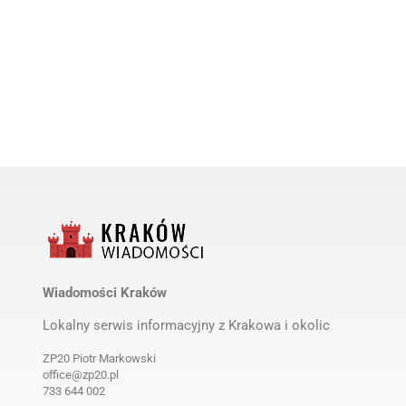
MRiRW: Pryszczyca na Węgrzech
Wiadomości Kraków
andndash; aktualizacja informacji
(komunikat)
o
Lokalny serwis informacyjny z Krakowa i okolic
by
Wiadomości Kraków
1 rok ago
ZP20 Piotr Markowski
office@zp20.pl
733 644 002