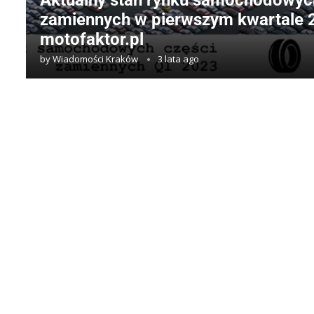
Aktualny stan rynku samochodowyc
zamiennych w pierwszym kwartale 2
motofaktor.pl
by
Wiadomości Kraków
3 lata ago