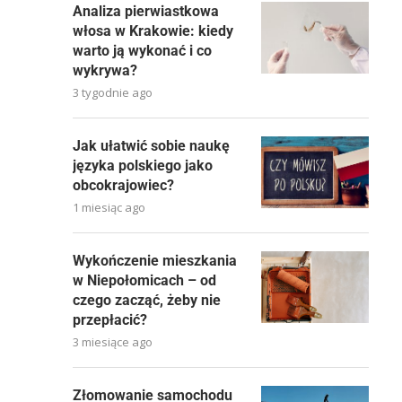
Analiza pierwiastkowa
włosa w Krakowie: kiedy
warto ją wykonać i co
wykrywa?
3 tygodnie ago
Jak ułatwić sobie naukę
języka polskiego jako
obcokrajowiec?
1 miesiąc ago
Wykończenie mieszkania
w Niepołomicach – od
czego zacząć, żeby nie
przepłacić?
3 miesiące ago
Złomowanie samochodu