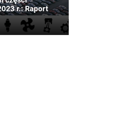
h części
023 r.: Raport