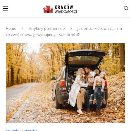
Home
Artykuły partnerskie
Jesień za kierownicą – na
co zwrócić uwagę wynajmując samochód?
Artykuły partnerskie