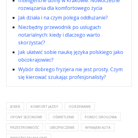
Inteligentne domy w Krakowie: Nowoczesne
rozwiązania dla komfortowego życia
Jak działa i na czym polega oddłużanie?
Niezbędny przewodnik po usługach
notarialnych: kiedy i dlaczego warto
skorzystać?
Jak ułatwić sobie naukę języka polskiego jako
obcokrajowiec?
Wybór dobrego fryzjera nie jest prosty. Czym
się kierować szukając profesjonalisty?
JESIEŃ
KOMFORT JAZDY
OGRZEWANIE
OPONY SEZONOWE
OŚWIETLENIE
POMOC DROGOWA
PRZESTRONNOŚĆ
UBEZPIECZENIE
WYNAJEM AUTA
WYPOŻYCZALNIA OMT