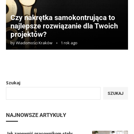
Czy nakrętka samokontrująca to
najlepsze rozwiązanie dla Twoich
projektów?
by
Wiadomości Kraków
1 rok ago
Szukaj
SZUKAJ
NAJNOWSZE ARTYKUŁY
Jak zapewnić pracownikom stały