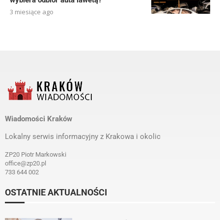
wybiera odbiór auta lawetą?
3 miesiące ago
Wiadomości Kraków
Lokalny serwis informacyjny z Krakowa i okolic
ZP20 Piotr Markowski
office@zp20.pl
733 644 002
OSTATNIE AKTUALNOŚCI