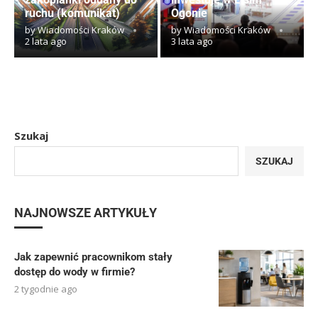
ruchu (komunikat)
Ogonie
by
Wiadomości Kraków
by
Wiadomości Kraków
2 lata ago
3 lata ago
Szukaj
SZUKAJ
NAJNOWSZE ARTYKUŁY
Jak zapewnić pracownikom stały
dostęp do wody w firmie?
2 tygodnie ago