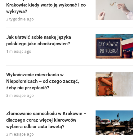
Krakowie: kiedy warto ją wykonać i co
wykrywa?
3 tygodnie ago
Jak ułatwić sobie naukę języka
polskiego jako obcokrajowiec?
1 miesiąc ago
Wykończenie mieszkania w
Niepołomicach – od czego zacząć,
żeby nie przepłacić?
3 miesiące ago
Złomowanie samochodu w Krakowie –
dlaczego coraz więcej kierowców
wybiera odbiór auta lawetą?
3 miesiące ago