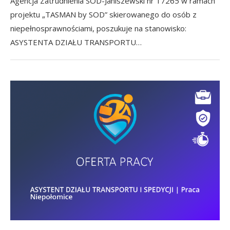
Agencja Zatrudnienia SOD-Janiszewski nr 17265 w ramach
projektu „TASMAN by SOD” skierowanego do osób z
niepełnosprawnościami, poszukuje na stanowisko:
ASYSTENTA DZIAŁU TRANSPORTU…