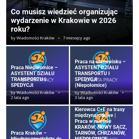
Co musisz wiedzieć organizując
wydarzenie w Krakowie w 2026
roku?
by
Wiadomości Kraków
7 miesięcy ago
Praca na stanowisku –
Praca Niepołomice –
ASYSTENT DZIAŁU
ASYSTENT DZIAŁU
TRANSPORTU I
TRANSPORTU I
SPEDYCJI
SPEDYCJI
(Niepołomice)
by
Wiadomości Kraków
by
Wiadomości Kraków
2 lata ago
3 lata ago
Kierowca C+E na trasy
międzynarodowe |
Praca w mieście
KRAKÓW, NOWY SĄCZ,
Praca Kraków –
TARNÓW, CHRZANÓW,
Młodszy specjalista ds.
NIEPOŁOMICE,