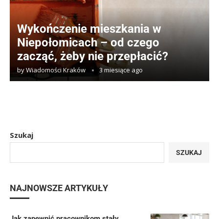
Wykończenie mieszkania w
Niepołomicach – od czego
zacząć, żeby nie przepłacić?
by
Wiadomości Kraków
3 miesiące ago
Szukaj
SZUKAJ
NAJNOWSZE ARTYKUŁY
Jak zapewnić pracownikom stały