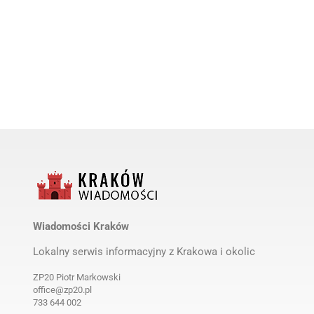
MRiRW: Pryszczyca na Węgrzech
Wiadomości Kraków
andndash; aktualizacja informacji
(komunikat)
o
Lokalny serwis informacyjny z Krakowa i okolic
by
Wiadomości Kraków
1 rok ago
ZP20 Piotr Markowski
office@zp20.pl
733 644 002