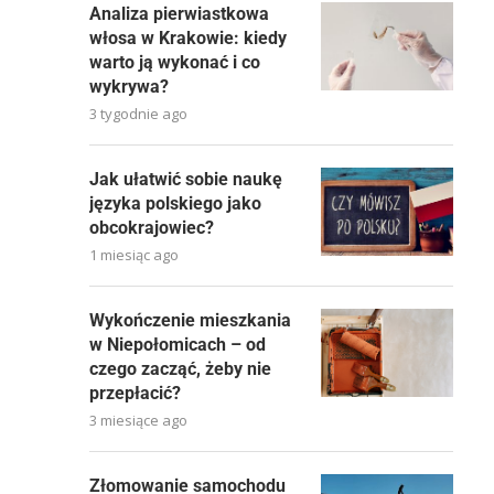
Analiza pierwiastkowa
włosa w Krakowie: kiedy
warto ją wykonać i co
wykrywa?
3 tygodnie ago
Jak ułatwić sobie naukę
języka polskiego jako
obcokrajowiec?
1 miesiąc ago
Wykończenie mieszkania
w Niepołomicach – od
czego zacząć, żeby nie
przepłacić?
3 miesiące ago
Złomowanie samochodu