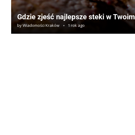
Gdzie zjeść najlepsze steki w Twoi
by
Wiadomości Kraków
1 rok ago